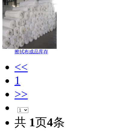
擦拭布成品库存
<<
1
>>
共
1
页
4
条