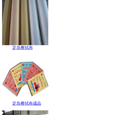
定岛擦拭布
定岛擦拭布成品