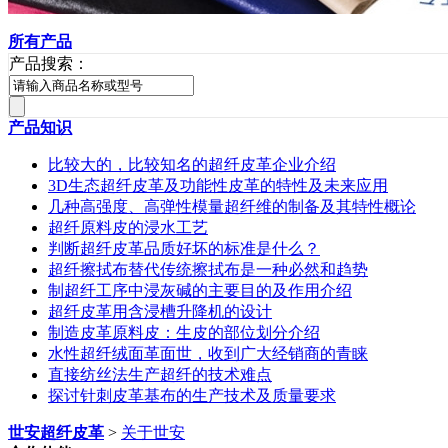
所有产品
产品搜索：
产品知识
比较大的，比较知名的超纤皮革企业介绍
3D生态超纤皮革及功能性皮革的特性及未来应用
几种高强度、高弹性模量超纤维的制备及其特性概论
超纤原料皮的浸水工艺
判断超纤皮革品质好坏的标准是什么？
超纤擦拭布替代传统擦拭布是一种必然和趋势
制超纤工序中浸灰碱的主要目的及作用介绍
超纤皮革用含浸槽升降机的设计
制造皮革原料皮：生皮的部位划分介绍
水性超纤绒面革面世，收到广大经销商的青睐
直接纺丝法生产超纤的技术难点
探讨针刺皮革基布的生产技术及质量要求
世安超纤皮革
>
关于世安