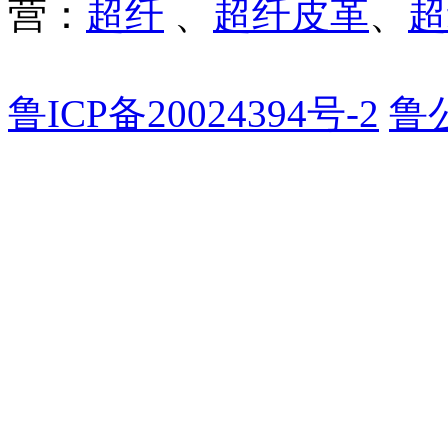
营：
超纤
、
超纤皮革
、
超
鲁ICP备20024394号-2
鲁公