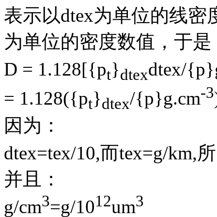
表示以dtex为单位的线密度
为单位的密度数值，于是，
D = 1.128[{p
}
dtex/{p
t
dtex
-3
= 1.128({p
}
/{p}g.cm
t
dtex
因为：
dtex=tex/10,而tex=g/km,
并且：
3
12
3
g/cm
=g/10
um