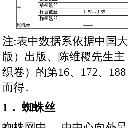
桑蚕熟丝
——
丝
柞蚕茧丝
1. 58～1.65
柞蚕熟丝
——
蜘蛛丝
——
注:表中数据系依据中国大百
版）出版、陈维稷先生主
织卷）的第16、172、1
而得。
1． 蜘蛛丝
蜘蛛网中， 由中心向外