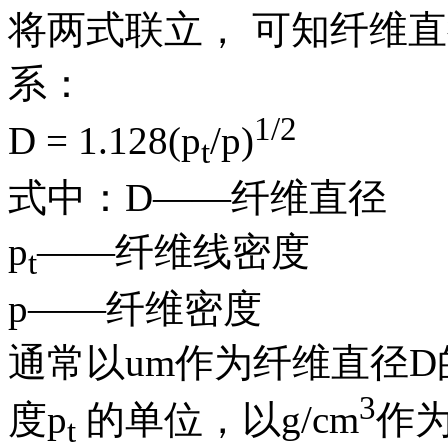
将两式联立， 可知纤维
系：
1/2
D = 1.128(p
/p)
t
式中：D——纤维直径
p
——纤维线密度
t
p——纤维密度
通常以um作为纤维直径D
3
度p
的单位，以g/cm
作为
t