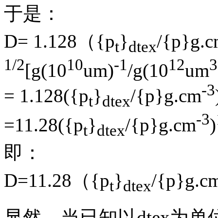
于是：
D= 1.128（{p
}
/{p}g.
t
dtex
1/2
10
-1
12
3
[g(10
um)
/g(10
um
-3
= 1.128({p
}
/{p}g.cm
t
dtex
-3
=11.28({p
}
/{p}g.cm
)
t
dtex
即：
D=11.28（{p
}
/{p}g.c
t
dtex
显然，当已知以dtex为单