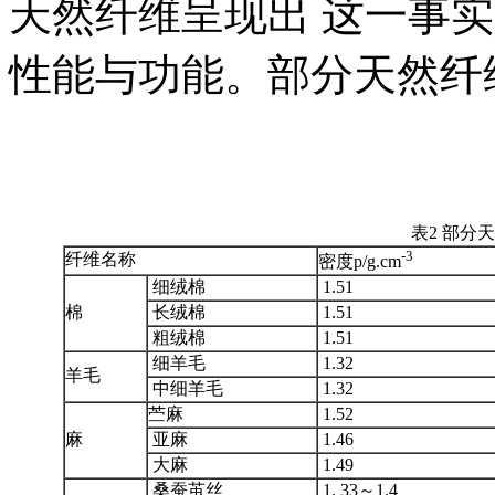
天然纤维呈现出 这一事
性能与功能。部分天然纤
表2 部分
-3
纤维名称
密度p/g.cm
细绒棉
1.51
棉
长绒棉
1.51
粗绒棉
1.51
细羊毛
1.32
羊毛
中细羊毛
1.32
苎麻
1.52
麻
亚麻
1.46
大麻
1.49
桑蚕茧丝
1. 33～1.4