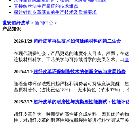
水性超纤绒面革面世，收到广大经销商的青睐
直接纺丝法生产超纤的技术难点
探讨针刺皮革基布的生产技术及质量要求
世安超纤皮革
>
新闻中心
>
产品知识
2026/1/29
·
超纤皮革再生技术如何延续材料的第二生命
在现代消费社会，产品更迭的速度令人目眩。然而，在这
连接材料科学、工艺美学与可持续哲学的交叉艺术。...[
2025/4/11
·
超纤皮革环保制造技术的创新突破与发展趋势
随着全球环保法规日趋严格和消费者可持续意识觉醒，超
基原料替代（占比已达18%）、无水染色（节水97%）、低
2025/3/17
·
超纤皮革的耐磨性与抗撕裂性能测试：性能评
超纤皮革作为一种新型的高性能合成材料，因其优异的物
性，对超纤皮革的耐磨性和抗撕裂性能进行科学测试至关重要